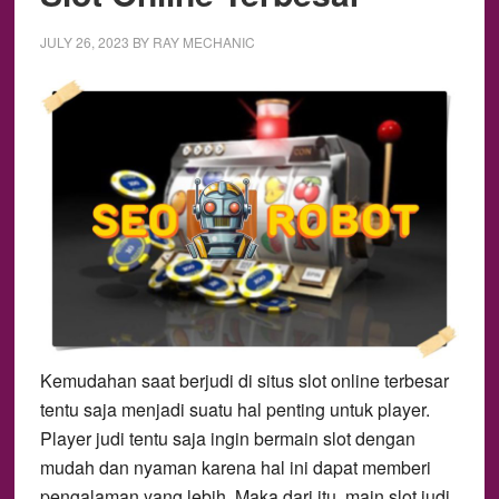
JULY 26, 2023
BY
RAY MECHANIC
Kemudahan saat berjudi di situs slot online terbesar
tentu saja menjadi suatu hal penting untuk player.
Player judi tentu saja ingin bermain slot dengan
mudah dan nyaman karena hal ini dapat memberi
pengalaman yang lebih. Maka dari itu, main slot judi