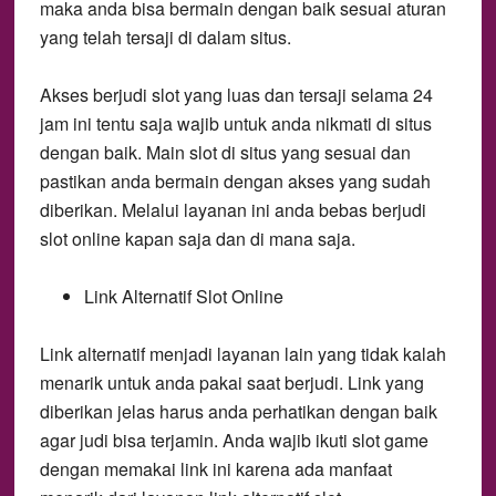
maka anda bisa bermain dengan baik sesuai aturan
yang telah tersaji di dalam situs.
Akses berjudi slot yang luas dan tersaji selama 24
jam ini tentu saja wajib untuk anda nikmati di situs
dengan baik. Main slot di situs yang sesuai dan
pastikan anda bermain dengan akses yang sudah
diberikan. Melalui layanan ini anda bebas berjudi
slot online kapan saja dan di mana saja.
Link Alternatif Slot Online
Link alternatif menjadi layanan lain yang tidak kalah
menarik untuk anda pakai saat berjudi. Link yang
diberikan jelas harus anda perhatikan dengan baik
agar judi bisa terjamin. Anda wajib ikuti slot game
dengan memakai link ini karena ada manfaat