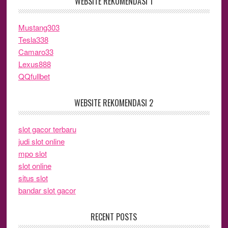
WEBSITE REKOMENDASI 1
Mustang303
Tesla338
Camaro33
Lexus888
QQfullbet
WEBSITE REKOMENDASI 2
slot gacor terbaru
judi slot online
mpo slot
slot online
situs slot
bandar slot gacor
RECENT POSTS