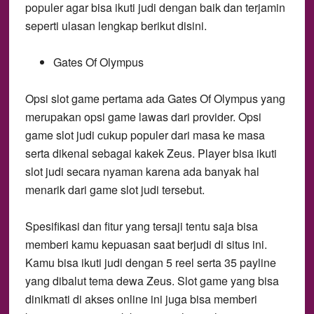
populer agar bisa ikuti judi dengan baik dan terjamin
seperti ulasan lengkap berikut disini.
Gates Of Olympus
Opsi slot game pertama ada Gates Of Olympus yang
merupakan opsi game lawas dari provider. Opsi
game slot judi cukup populer dari masa ke masa
serta dikenal sebagai kakek Zeus. Player bisa ikuti
slot judi secara nyaman karena ada banyak hal
menarik dari game slot judi tersebut.
Spesifikasi dan fitur yang tersaji tentu saja bisa
memberi kamu kepuasan saat berjudi di situs ini.
Kamu bisa ikuti judi dengan 5 reel serta 35 payline
yang dibalut tema dewa Zeus. Slot game yang bisa
dinikmati di akses online ini juga bisa memberi