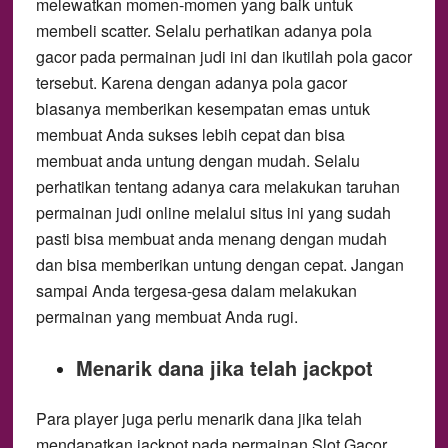
melewatkan momen-momen yang baik untuk
membeli scatter. Selalu perhatikan adanya pola
gacor pada permainan judi ini dan ikutilah pola gacor
tersebut. Karena dengan adanya pola gacor
biasanya memberikan kesempatan emas untuk
membuat Anda sukses lebih cepat dan bisa
membuat anda untung dengan mudah. Selalu
perhatikan tentang adanya cara melakukan taruhan
permainan judi online melalui situs ini yang sudah
pasti bisa membuat anda menang dengan mudah
dan bisa memberikan untung dengan cepat. Jangan
sampai Anda tergesa-gesa dalam melakukan
permainan yang membuat Anda rugi.
Menarik dana jika telah jackpot
Para player juga perlu menarik dana jika telah
mendapatkan jackpot pada permainan Slot Gacor