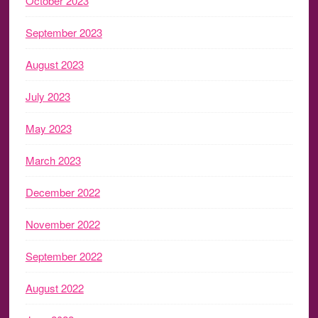
October 2023
September 2023
August 2023
July 2023
May 2023
March 2023
December 2022
November 2022
September 2022
August 2022