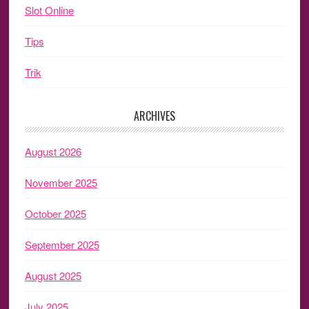
Slot Online
Tips
Trik
ARCHIVES
August 2026
November 2025
October 2025
September 2025
August 2025
July 2025