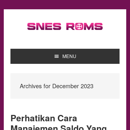
Skip
Skip
Skip
to
to
to
primary
main
primary
navigation
content
sidebar
MENU
Archives for December 2023
Perhatikan Cara
Manajemen Saldo Yang