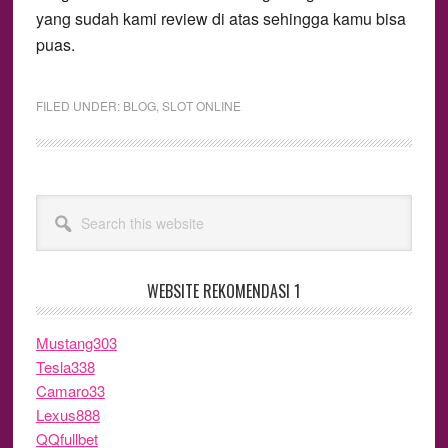
yang sudah kami review di atas sehingga kamu bisa
puas.
FILED UNDER:
BLOG
,
SLOT ONLINE
Primary
Search
Sidebar
this
website
WEBSITE REKOMENDASI 1
Mustang303
Tesla338
Camaro33
Lexus888
QQfullbet