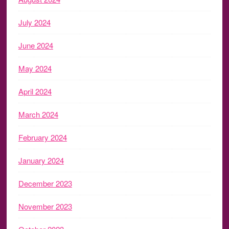
July 2024
June 2024
May 2024
April 2024
March 2024
February 2024
January 2024
December 2023
November 2023