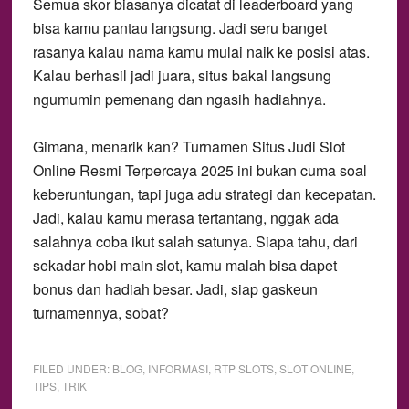
Semua skor biasanya dicatat di leaderboard yang
bisa kamu pantau langsung. Jadi seru banget
rasanya kalau nama kamu mulai naik ke posisi atas.
Kalau berhasil jadi juara, situs bakal langsung
ngumumin pemenang dan ngasih hadiahnya.
Gimana, menarik kan? Turnamen Situs Judi Slot
Online Resmi Terpercaya 2025 ini bukan cuma soal
keberuntungan, tapi juga adu strategi dan kecepatan.
Jadi, kalau kamu merasa tertantang, nggak ada
salahnya coba ikut salah satunya. Siapa tahu, dari
sekadar hobi main slot, kamu malah bisa dapet
bonus dan hadiah besar. Jadi, siap gaskeun
turnamennya, sobat?
FILED UNDER:
BLOG
,
INFORMASI
,
RTP SLOTS
,
SLOT ONLINE
,
TIPS
,
TRIK