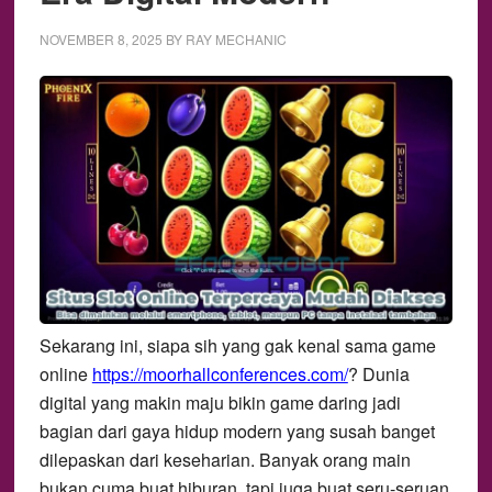
NOVEMBER 8, 2025
BY
RAY MECHANIC
Sekarang ini, siapa sih yang gak kenal sama game
online
https://moorhallconferences.com/
? Dunia
digital yang makin maju bikin game daring jadi
bagian dari gaya hidup modern yang susah banget
dilepaskan dari keseharian. Banyak orang main
bukan cuma buat hiburan, tapi juga buat seru-seruan