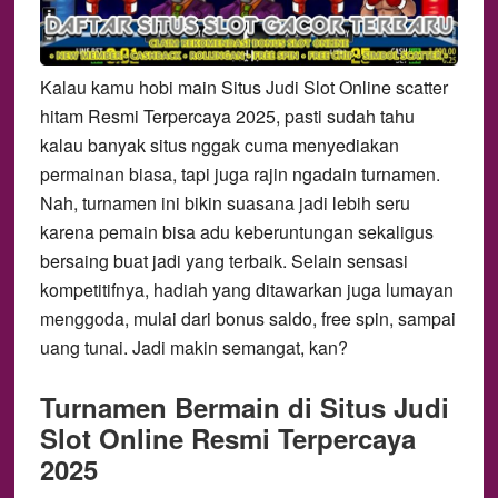
Kalau kamu hobi main Situs Judi Slot Online scatter
hitam Resmi Terpercaya 2025, pasti sudah tahu
kalau banyak situs nggak cuma menyediakan
permainan biasa, tapi juga rajin ngadain turnamen.
Nah, turnamen ini bikin suasana jadi lebih seru
karena pemain bisa adu keberuntungan sekaligus
bersaing buat jadi yang terbaik. Selain sensasi
kompetitifnya, hadiah yang ditawarkan juga lumayan
menggoda, mulai dari bonus saldo, free spin, sampai
uang tunai. Jadi makin semangat, kan?
Turnamen Bermain di Situs Judi
Slot Online Resmi Terpercaya
2025