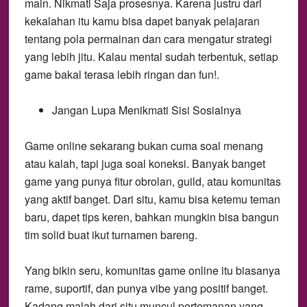
main. Nikmati Saja prosesnya. Karena justru dari
kekalahan itu kamu bisa dapet banyak pelajaran
tentang pola permainan dan cara mengatur strategi
yang lebih jitu. Kalau mental sudah terbentuk, setiap
game bakal terasa lebih ringan dan fun!.
Jangan Lupa Menikmati Sisi Sosialnya
Game online sekarang bukan cuma soal menang
atau kalah, tapi juga soal koneksi. Banyak banget
game yang punya fitur obrolan, guild, atau komunitas
yang aktif banget. Dari situ, kamu bisa ketemu teman
baru, dapet tips keren, bahkan mungkin bisa bangun
tim solid buat ikut turnamen bareng.
Yang bikin seru, komunitas game online itu biasanya
rame, suportif, dan punya vibe yang positif banget.
Kadang malah dari situ muncul pertemanan yang