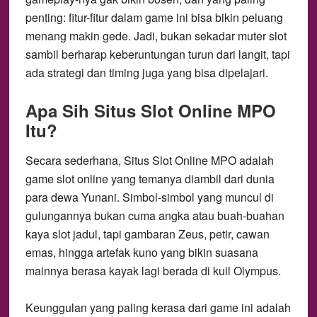
penting: fitur-fitur dalam game ini bisa bikin peluang
menang makin gede. Jadi, bukan sekadar muter slot
sambil berharap keberuntungan turun dari langit, tapi
ada strategi dan timing juga yang bisa dipelajari.
Apa Sih Situs Slot Online MPO
Itu?
Secara sederhana, Situs Slot Online MPO adalah
game slot online yang temanya diambil dari dunia
para dewa Yunani. Simbol-simbol yang muncul di
gulungannya bukan cuma angka atau buah-buahan
kaya slot jadul, tapi gambaran Zeus, petir, cawan
emas, hingga artefak kuno yang bikin suasana
mainnya berasa kayak lagi berada di kuil Olympus.
Keunggulan yang paling kerasa dari game ini adalah