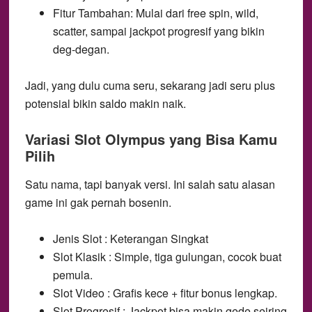
Fitur Tambahan: Mulai dari free spin, wild,
scatter, sampai jackpot progresif yang bikin
deg-degan.
Jadi, yang dulu cuma seru, sekarang jadi seru plus
potensial bikin saldo makin naik.
Variasi Slot Olympus yang Bisa Kamu
Pilih
Satu nama, tapi banyak versi. Ini salah satu alasan
game ini gak pernah bosenin.
Jenis Slot :
Keterangan Singkat
Slot Klasik :
Simple, tiga gulungan, cocok buat
pemula.
Slot Video :
Grafis kece + fitur bonus lengkap.
Slot Progresif :
Jackpot bisa makin gede seiring