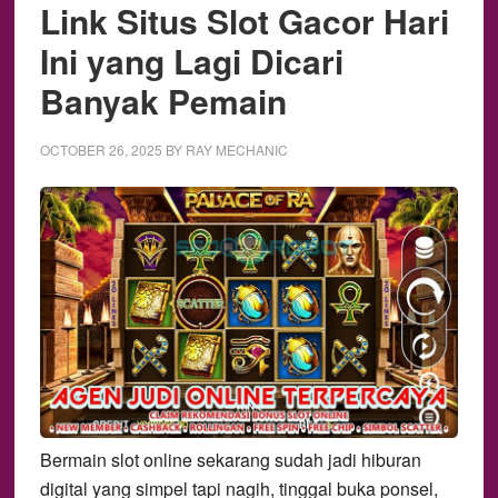
Link Situs Slot Gacor Hari
Ini yang Lagi Dicari
Banyak Pemain
OCTOBER 26, 2025
BY
RAY MECHANIC
Bermain slot online sekarang sudah jadi hiburan
digital yang simpel tapi nagih, tinggal buka ponsel,