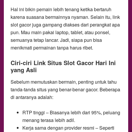
Hal ini bikin pemain lebih tenang ketika bertaruh
karena suasana bermainnya nyaman. Selain itu, link
slot gacor juga gampang diakses dari perangkat apa
pun. Mau main pakai laptop, tablet, atau ponsel,
semuanya tetap lancar. Jadi, siapa pun bisa
menikmati permainan tanpa harus ribet.
Ciri-ciri Link Situs Slot Gacor Hari Ini
yang Asli
Sebelum memutuskan bermain, penting untuk tahu
tanda-tanda situs yang benar-benar gacor. Beberapa
di antaranya adalah:
RTP tinggi – Biasanya lebih dari 95%, peluang
menang terasa lebih adil.
Kerja sama dengan provider resmi – Seperti