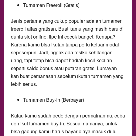
Turnamen Freeroll (Gratis)
Jenis pertama yang cukup populer adalah turnamen
freeroll alias gratisan. Buat kamu yang masih baru di
dunia slot online, tipe ini cocok banget. Kenapa?
Karena kamu bisa ikutan tanpa perlu keluar modal
sepeserpun. Jadi, nggak ada resiko kehilangan
uang, tapi tetap bisa dapet hadiah kecil-kecilan
seperti saldo bonus atau putaran gratis. Lumayan
kan buat pemanasan sebelum ikutan turnamen yang
lebih serius.
Turnamen Buy-In (Berbayar)
Kalau kamu sudah pede dengan permainanmu, coba
deh ikut turnamen buy-in. Sesuai namanya, untuk
bisa gabung kamu harus bayar biaya masuk dulu.