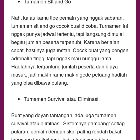
Turnamen Sit and Go
Nah, kalau kamu tipe pemain yang nggak sabaran,
turnamen sit and go cocok buat dicoba. Turnamen ini
nggak punya jadwal tertentu, tapi langsung dimulai
begitu jumlah peserta terpenuhi. Karena berjalan
cepat, hasilnya juga instan. Cocok buat yang pengen
adrenalin tinggi tapi nggak mau nunggu lama.
Hadiahnya tergantung jumlah peserta dan biaya
masuk, jadi makin rame makin gede peluang hadiah
yang bisa dibawa pulang.
Turnamen Survival atau Eliminasi
Buat yang doyan tantangan, ada juga turnamen
survival atau eliminasi. Sistemnya gampang: setiap
putaran, pemain dengan skor paling rendah bakal
langsung tereliminasi. Jadi, siapa yang bisa