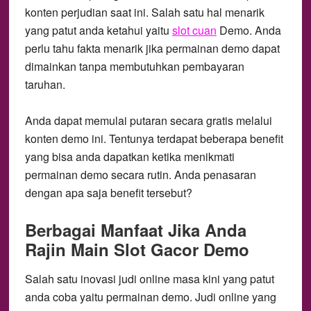
konten perjudian saat ini. Salah satu hal menarik
yang patut anda ketahui yaitu
slot cuan
Demo. Anda
perlu tahu fakta menarik jika permainan demo dapat
dimainkan tanpa membutuhkan pembayaran
taruhan.
Anda dapat memulai putaran secara gratis melalui
konten demo ini. Tentunya terdapat beberapa benefit
yang bisa anda dapatkan ketika menikmati
permainan demo secara rutin. Anda penasaran
dengan apa saja benefit tersebut?
Berbagai Manfaat Jika Anda
Rajin Main Slot Gacor Demo
Salah satu inovasi judi online masa kini yang patut
anda coba yaitu permainan demo. Judi online yang