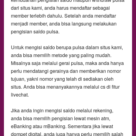
dari situs kami, anda harus mendaftar sebagai
member terlebih dahulu. Setelah anda mendaftar
menjadi member, anda bisa langsung melakukan
pengisian saldo pulsa.
Untuk mengisi saldo berupa pulsa dalam situs kami,
anda bisa memilih metode yang paling mudah.
Misalnya saja melalui gerai pulsa, maka anda hanya
perlu mendatangi gerainya dan memberikan nomor
tujuan, yakni nomor yang telah di sediakan oleh
situs. Anda bisa menanyakannya melalui cs di fitur
livechat.
Jika anda ingin mengisi saldo melalui rekening,
anda bisa memilih pengisian lewat mesin atm,
eBanking atau mBanking. Sementara jika lewat
dompet digital, anda juga hanya perlu memilih salah