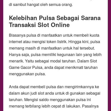
di sambut hangat oleh semua orang.
Kelebihan Pulsa Sebagai Sarana
Transaksi Slot Online
Biasanya pulsa di manfaatkan untuk membeli kuota
internet atau mengisi token listrik. Hingga kini, pulsa
memang masih di manfaatkan untuk hal tersebut.
Hanya saja, pulsa memiliki kegunaan lain yang lebih
menarik. Yaitu sebagai modal taruhan. Dalam Slot
Game Gacor Pulsa, anda dapat menikmati taruhan
menggunakan pulsa.
Anda dapat membeli pulsa dan mengirimkannya ke
dalam akun judi slot anda untuk di gunakan sebagai
taruhan. Mengisi saldo menggunakan pulsa ini
memang terbilang lebih cepat di lakukan. Pasalnya