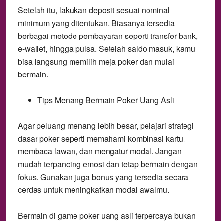
Setelah itu, lakukan deposit sesuai nominal
minimum yang ditentukan. Biasanya tersedia
berbagai metode pembayaran seperti transfer bank,
e-wallet, hingga pulsa. Setelah saldo masuk, kamu
bisa langsung memilih meja poker dan mulai
bermain.
Tips Menang Bermain Poker Uang Asli
Agar peluang menang lebih besar, pelajari strategi
dasar poker seperti memahami kombinasi kartu,
membaca lawan, dan mengatur modal. Jangan
mudah terpancing emosi dan tetap bermain dengan
fokus. Gunakan juga bonus yang tersedia secara
cerdas untuk meningkatkan modal awalmu.
Bermain di game poker uang asli terpercaya bukan