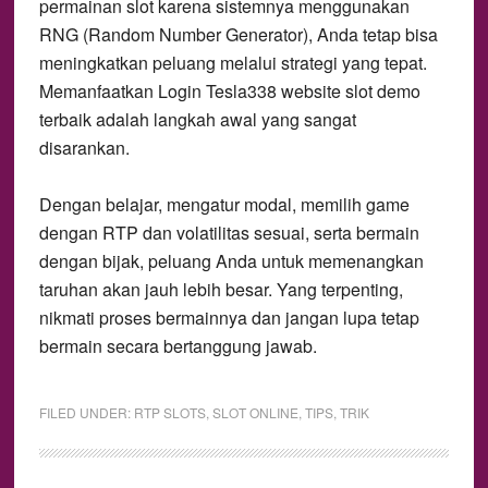
permainan slot karena sistemnya menggunakan
RNG (Random Number Generator), Anda tetap bisa
meningkatkan peluang melalui strategi yang tepat.
Memanfaatkan Login Tesla338 website slot demo
terbaik adalah langkah awal yang sangat
disarankan.
Dengan belajar, mengatur modal, memilih game
dengan RTP dan volatilitas sesuai, serta bermain
dengan bijak, peluang Anda untuk memenangkan
taruhan akan jauh lebih besar. Yang terpenting,
nikmati proses bermainnya dan jangan lupa tetap
bermain secara bertanggung jawab.
FILED UNDER:
RTP SLOTS
,
SLOT ONLINE
,
TIPS
,
TRIK