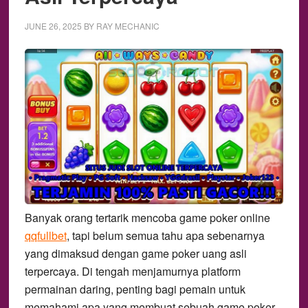
JUNE 26, 2025
BY
RAY MECHANIC
Banyak orang tertarik mencoba game poker online
qqfullbet
, tapi belum semua tahu apa sebenarnya
yang dimaksud dengan game poker uang asli
terpercaya. Di tengah menjamurnya platform
permainan daring, penting bagi pemain untuk
memahami apa yang membuat sebuah game poker