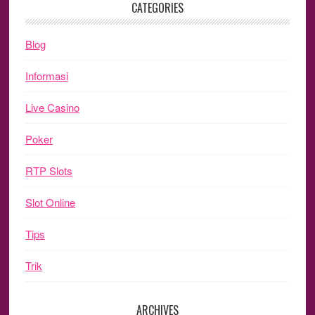
CATEGORIES
Blog
Informasi
Live Casino
Poker
RTP Slots
Slot Online
Tips
Trik
ARCHIVES