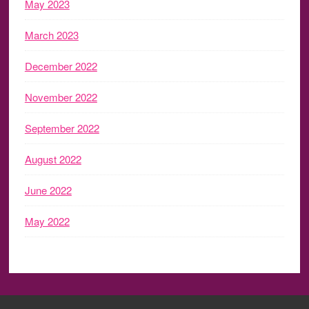
May 2023
March 2023
December 2022
November 2022
September 2022
August 2022
June 2022
May 2022