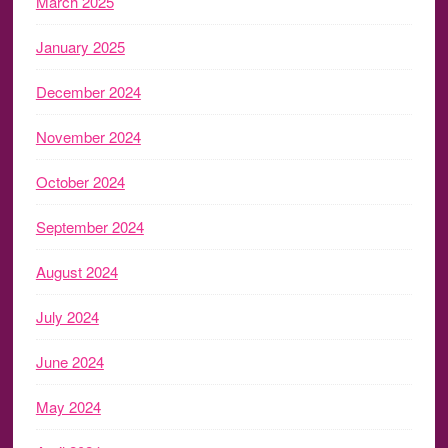
March 2025
January 2025
December 2024
November 2024
October 2024
September 2024
August 2024
July 2024
June 2024
May 2024