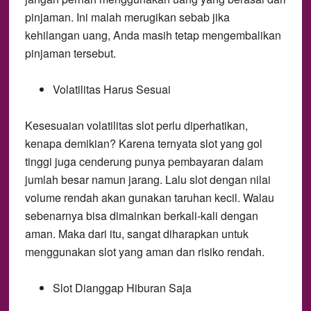
pinjaman. Ini malah merugikan sebab jika
kehilangan uang, Anda masih tetap mengembalikan
pinjaman tersebut.
Volatilitas Harus Sesuai
Kesesuaian volatilitas slot perlu diperhatikan,
kenapa demikian? Karena ternyata slot yang gol
tinggi juga cenderung punya pembayaran dalam
jumlah besar namun jarang. Lalu slot dengan nilai
volume rendah akan gunakan taruhan kecil.
Walau
sebenarnya bisa dimainkan berkali-kali dengan
aman. Maka dari itu, sangat diharapkan untuk
menggunakan slot yang aman dan risiko rendah.
Slot Dianggap Hiburan Saja