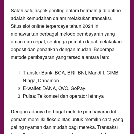
Salah satu aspek penting dalam bermain judi online
adalah kemudahan dalam melakukan transaksi.
Situs slot online terpercaya tahun 2024 ini
menawarkan berbagai metode pembayaran yang
aman dan cepat, sehingga pemain dapat melakukan
deposit dan penarikan dengan mudah. Beberapa
metode pembayaran yang tersedia antara lain:
Transfer Bank: BCA, BRI, BNI, Mandiri, CIMB
Niaga, Danamon
E-wallet: DANA, OVO, GoPay
Pulsa: Telkomsel dan operator lainnya
Dengan adanya berbagai metode pembayaran ini,
pemain memiliki fleksibilitas untuk memilih cara yang
paling nyaman dan mudah bagi mereka. Transaksi