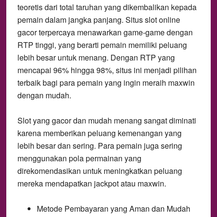
teoretis dari total taruhan yang dikembalikan kepada
pemain dalam jangka panjang. Situs slot online
gacor terpercaya menawarkan game-game dengan
RTP tinggi, yang berarti pemain memiliki peluang
lebih besar untuk menang. Dengan RTP yang
mencapai 96% hingga 98%, situs ini menjadi pilihan
terbaik bagi para pemain yang ingin meraih maxwin
dengan mudah.
Slot yang gacor dan mudah menang sangat diminati
karena memberikan peluang kemenangan yang
lebih besar dan sering. Para pemain juga sering
menggunakan pola permainan yang
direkomendasikan untuk meningkatkan peluang
mereka mendapatkan jackpot atau maxwin.
Metode Pembayaran yang Aman dan Mudah