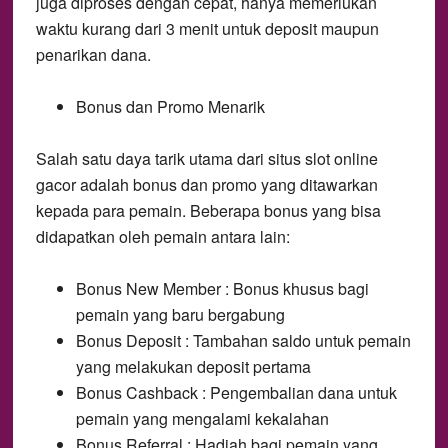
juga diproses dengan cepat, hanya memerlukan
waktu kurang dari 3 menit untuk deposit maupun
penarikan dana.
Bonus dan Promo Menarik
Salah satu daya tarik utama dari situs slot online
gacor adalah bonus dan promo yang ditawarkan
kepada para pemain. Beberapa bonus yang bisa
didapatkan oleh pemain antara lain:
Bonus New Member : Bonus khusus bagi
pemain yang baru bergabung
Bonus Deposit : Tambahan saldo untuk pemain
yang melakukan deposit pertama
Bonus Cashback : Pengembalian dana untuk
pemain yang mengalami kekalahan
Bonus Referral : Hadiah bagi pemain yang