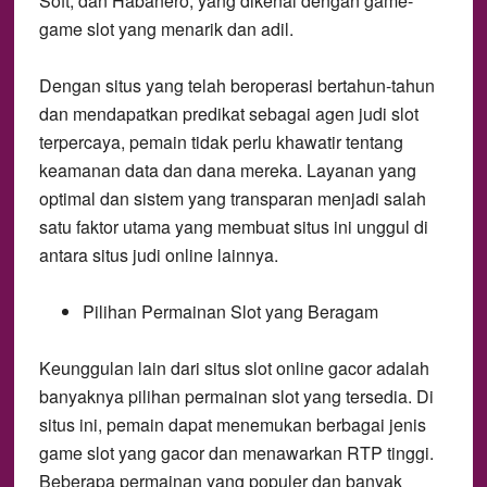
Soft, dan Habanero, yang dikenal dengan game-
game slot yang menarik dan adil.
Dengan situs yang telah beroperasi bertahun-tahun
dan mendapatkan predikat sebagai agen judi slot
terpercaya, pemain tidak perlu khawatir tentang
keamanan data dan dana mereka. Layanan yang
optimal dan sistem yang transparan menjadi salah
satu faktor utama yang membuat situs ini unggul di
antara situs judi online lainnya.
Pilihan Permainan Slot yang Beragam
Keunggulan lain dari situs slot online gacor adalah
banyaknya pilihan permainan slot yang tersedia. Di
situs ini, pemain dapat menemukan berbagai jenis
game slot yang gacor dan menawarkan RTP tinggi.
Beberapa permainan yang populer dan banyak