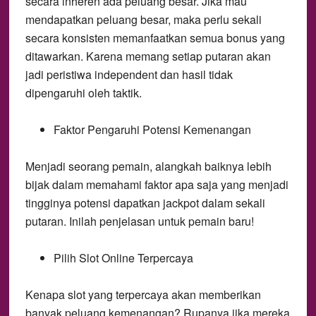
secara inheren ada peluang besar.
Jika mau
mendapatkan peluang besar, maka perlu sekali
secara konsisten memanfaatkan semua bonus yang
ditawarkan. Karena memang setiap putaran akan
jadi peristiwa independent dan hasil tidak
dipengaruhi oleh taktik.
Faktor Pengaruhi Potensi Kemenangan
Menjadi seorang pemain, alangkah baiknya lebih
bijak dalam memahami faktor apa saja yang menjadi
tingginya potensi dapatkan jackpot dalam sekali
putaran. Inilah penjelasan untuk pemain baru!
Pilih Slot Online Terpercaya
Kenapa slot yang terpercaya akan memberikan
banyak peluang kemenangan? Rupanya jika mereka