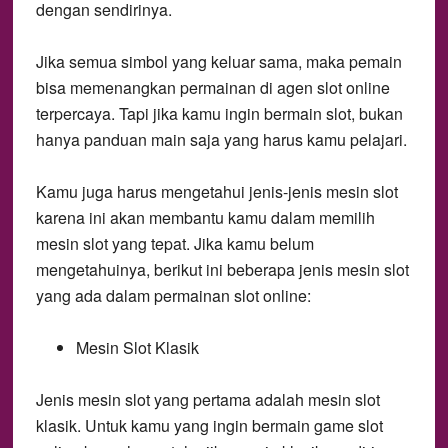
dengan sendirinya.
Jika semua simbol yang keluar sama, maka pemain
bisa memenangkan permainan di agen slot online
terpercaya. Tapi jika kamu ingin bermain slot, bukan
hanya panduan main saja yang harus kamu pelajari.
Kamu juga harus mengetahui jenis-jenis mesin slot
karena ini akan membantu kamu dalam memilih
mesin slot yang tepat. Jika kamu belum
mengetahuinya, berikut ini beberapa jenis mesin slot
yang ada dalam permainan slot online:
Mesin Slot Klasik
Jenis mesin slot yang pertama adalah mesin slot
klasik. Untuk kamu yang ingin bermain game slot