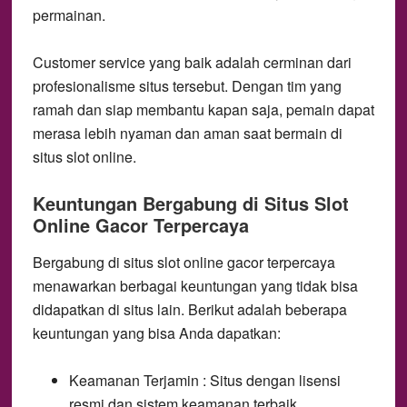
permainan.
Customer service yang baik adalah cerminan dari
profesionalisme situs tersebut. Dengan tim yang
ramah dan siap membantu kapan saja, pemain dapat
merasa lebih nyaman dan aman saat bermain di
situs slot online.
Keuntungan Bergabung di Situs Slot
Online Gacor Terpercaya
Bergabung di situs slot online gacor terpercaya
menawarkan berbagai keuntungan yang tidak bisa
didapatkan di situs lain. Berikut adalah beberapa
keuntungan yang bisa Anda dapatkan:
Keamanan Terjamin : Situs dengan lisensi
resmi dan sistem keamanan terbaik