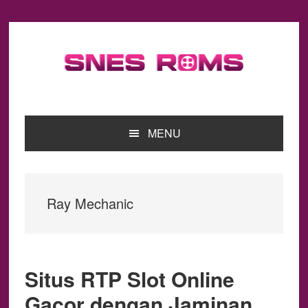
Skip
Skip
Skip
to
to
to
primary
main
primary
navigation
content
sidebar
MENU
Ray Mechanic
Situs RTP Slot Online
Gacor dengan Jaminan