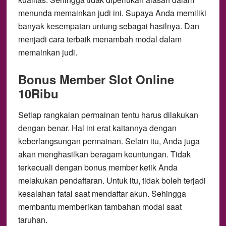
menunda memainkan judi ini. Supaya Anda memiliki
banyak kesempatan untung sebagai hasilnya. Dan
menjadi cara terbaik menambah modal dalam
memainkan judi.
Bonus Member Slot Online
10Ribu
Setiap rangkaian permainan tentu harus dilakukan
dengan benar. Hal ini erat kaitannya dengan
keberlangsungan permainan. Selain itu, Anda juga
akan menghasilkan beragam keuntungan. Tidak
terkecuali dengan bonus member ketik Anda
melakukan pendaftaran. Untuk itu, tidak boleh terjadi
kesalahan fatal saat mendaftar akun. Sehingga
membantu memberikan tambahan modal saat
taruhan.