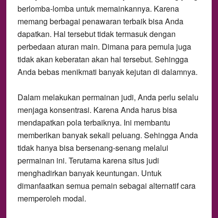
berlomba-lomba untuk memainkannya. Karena
memang berbagai penawaran terbaik bisa Anda
dapatkan. Hal tersebut tidak termasuk dengan
perbedaan aturan main. Dimana para pemula juga
tidak akan keberatan akan hal tersebut. Sehingga
Anda bebas menikmati banyak kejutan di dalamnya.
Dalam melakukan permainan judi, Anda perlu selalu
menjaga konsentrasi. Karena Anda harus bisa
mendapatkan pola terbaiknya. Ini membantu
memberikan banyak sekali peluang. Sehingga Anda
tidak hanya bisa bersenang-senang melalui
permainan ini. Terutama karena situs judi
menghadirkan banyak keuntungan. Untuk
dimanfaatkan semua pemain sebagai alternatif cara
memperoleh modal.