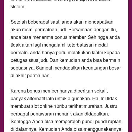
sistem.
Setelah beberapat saat, anda akan mendapatkan
akun resmi permainan judi. Bersamaan dengan itu,
anda bisa menerima bonus member. Sehingga anda
tidak akan lagi mengalami keterbatasan modal
bermain. anda hanya perlu melakukan klaim kepada
petugas situs judi. Dan kemudian anda bisa bermain
sepuasnya. Sampai mendapatkan keuntungan besar
di akhir permainan.
Karena bonus member hanya diberikan sekali,
banyak alternatif lain untuk digunakan. Hal ini tidak
membuat slot online 10ribu terlihat murahan. Justru
berbagai penawaran menarik akan didapatkan.
Sehingga Anda bisa memperoleh pundi-pundi rupiah
di dalamnya. Kemudian Anda bisa menggunakannya