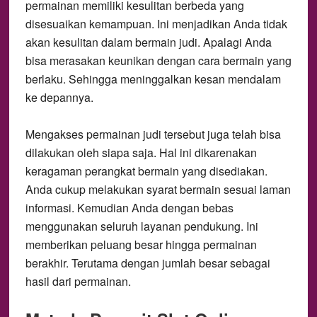
permainan memiliki kesulitan berbeda yang
disesuaikan kemampuan. Ini menjadikan Anda tidak
akan kesulitan dalam bermain judi. Apalagi Anda
bisa merasakan keunikan dengan cara bermain yang
berlaku. Sehingga meninggalkan kesan mendalam
ke depannya.
Mengakses permainan judi tersebut juga telah bisa
dilakukan oleh siapa saja. Hal ini dikarenakan
keragaman perangkat bermain yang disediakan.
Anda cukup melakukan syarat bermain sesuai laman
informasi. Kemudian Anda dengan bebas
menggunakan seluruh layanan pendukung. Ini
memberikan peluang besar hingga permainan
berakhir. Terutama dengan jumlah besar sebagai
hasil dari permainan.