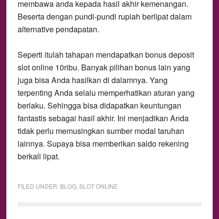
membawa anda kepada hasil akhir kemenangan.
Beserta dengan pundi-pundi rupiah berlipat dalam
alternative pendapatan.
Seperti itulah tahapan mendapatkan bonus deposit
slot online 10ribu. Banyak pilihan bonus lain yang
juga bisa Anda hasilkan di dalamnya. Yang
terpenting Anda selalu memperhatikan aturan yang
berlaku. Sehingga bisa didapatkan keuntungan
fantastis sebagai hasil akhir. Ini menjadikan Anda
tidak perlu memusingkan sumber modal taruhan
lainnya. Supaya bisa memberikan saldo rekening
berkali lipat.
FILED UNDER:
BLOG
,
SLOT ONLINE